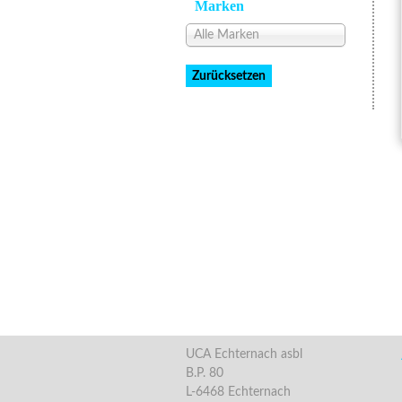
Marken
Alle Marken
UCA Echternach asbl
B.P. 80
L-6468 Echternach