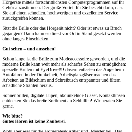
Hörgeräte mittels fortschrittlichsten Computerprogrammen auf Ihr
Gehör abzustimmen. Der große Vorteil für Sie besteht darin, dass
Sie auf einen schnellen, hochwertigen und exzellenten Service
zurückgreifen können.
Sitzt die Brille oder das Hörgerät nicht? Oder ist etwas zu Bruch
gegangen? Dann kann es direkt vor Ort in Stand gesetzt werden –
ohne langes Einschicken.
Gut sehen – und aussehen!
Schon lange ist die Brille zum Modeaccessoire geworden, und die
moderne Brille kann weit mehr als scharfes Sehen zu ermöglichen:
spezielle Brillen mit EyeDrive® Gläsern entlasten das Auge beim
Autofahren in der Dunkelheit, Arbeitsplatzgläser machen das
Arbeiten an Bildschirm und Schreibtisch entspannter und filtern
schädliche Strahlen heraus.
Sonnenbrillen, digitale Lupen, abdunkelnde Gläser, Kontaktlinsen –
entdecken Sie das breite Sortiment an Sehhilfen! Wir beraten Sie
gerne.
Wie bitte?
Gutes Hören ist keine Zauberei.
Wohl aber was für die Hörgeräteakustiker und -Meister bei „Das