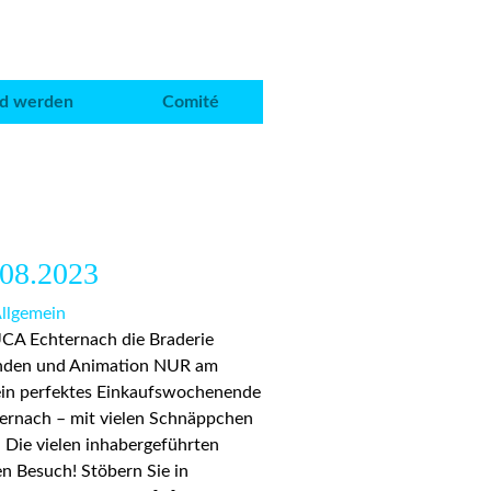
ed werden
Comité
.08.2023
llgemein
UCA Echternach die Braderie
tänden und Animation NUR am
 ein perfektes Einkaufswochenende
ternach – mit vielen Schnäppchen
 Die vielen inhabergeführten
en Besuch! Stöbern Sie in