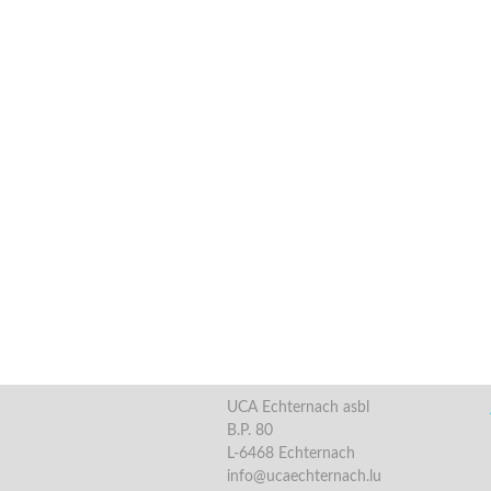
UCA Echternach asbl
B.P. 80
L-6468 Echternach
info@ucaechternach.lu