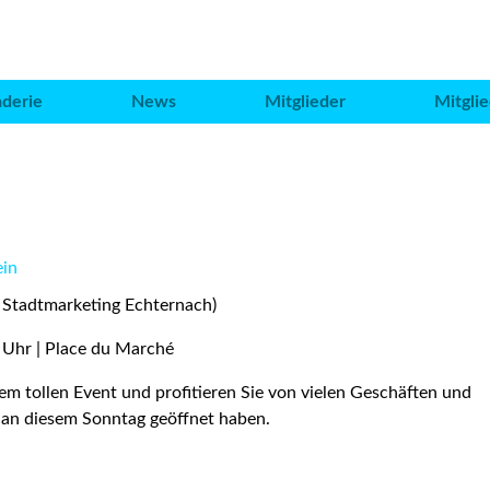
aderie
News
Mitglieder
Mitgli
ein
 Stadtmarketing Echternach)
 Uhr | Place du Marché
m tollen Event und profitieren Sie von vielen Geschäften und
e an diesem Sonntag geöffnet haben.